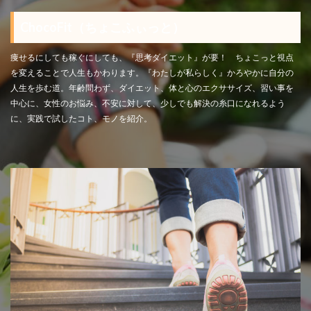
ChocoFit（ちょこふぃっと）
痩せるにしても稼ぐにしても、『思考ダイエット』が要！ ちょこっと視点
を変えることで人生もかわります。『わたしが私らしく』かろやかに自分の
人生を歩む道。年齢問わず、ダイエット、体と心のエクササイズ、習い事を
中心に、女性のお悩み、不安に対して、少しでも解決の糸口になれるよう
に、実践で試したコト、モノを紹介。