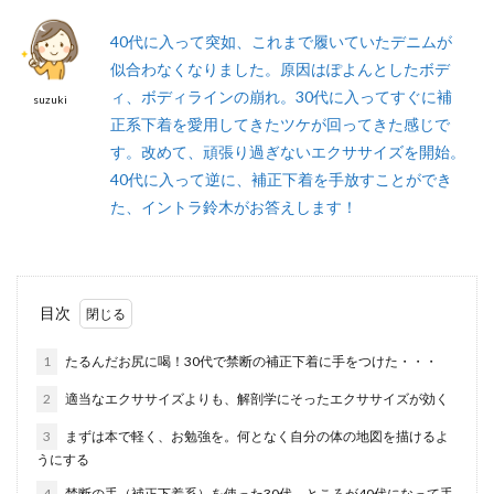
40代に入って突如、これまで履いていたデニムが
似合わなくなりました。原因はぽよんとしたボデ
ィ、ボディラインの崩れ。30代に入ってすぐに補
suzuki
正系下着を愛用してきたツケが回ってきた感じで
す。改めて、頑張り過ぎないエクササイズを開始。
40代に入って逆に、補正下着を手放すことができ
た、イントラ鈴木がお答えします！
目次
1
たるんだお尻に喝！30代で禁断の補正下着に手をつけた・・・
2
適当なエクササイズよりも、解剖学にそったエクササイズが効く
3
まずは本で軽く、お勉強を。何となく自分の体の地図を描けるよ
うにする
4
禁断の手（補正下着系）を使った30代、ところが40代になって手