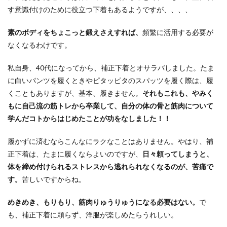
す意識付けのために役立つ下着もあるようですが、、、、
素のボディをちょこっと鍛えさえすれば、
頻繁に活用する必要が
なくなるわけです。
私自身、40代になってから、補正下着とオサラバしました。たま
に白いパンツを履くときやピタッピタのスパッツを履く際は、履
くこともありますが、基本、履きません。
それもこれも、やみく
もに自己流の筋トレから卒業して、自分の体の骨と筋肉について
学んだコトからはじめたことが功をなしました！！
履かずに済むならこんなにラクなことはありません。やはり、補
正下着は、たまに履くならよいのですが、
日々頼ってしまうと、
体を締め付けられるストレスから逃れられなくなるのが、苦痛で
す。
苦しいですからね。
めきめき、もりもり、筋肉りゅうりゅうになる必要はない。
で
も、補正下着に頼らず、洋服が楽しめたらうれしい。