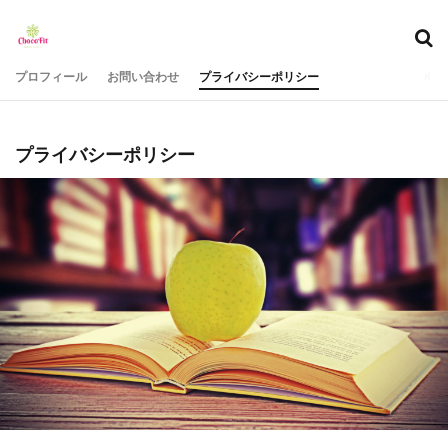
タグ
プロフィール
お問い合わせ
プライバシーポリシー
40代のダイエット
40代女性
40代女性のエクササイズ
50代のダイエット
プライバシーポリシー
50代女性
50代女性のエクササイズ
ダイエット
ミニマリスト
人生
瞑想
筋力アップ
＃40代エクササイズ
＃50代エクササイズ
検索