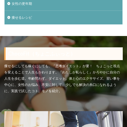
女性の更年期
痩せるレシピ
ChocoFit（ちょこふぃっと）
痩せるにしても稼ぐにしても、『思考ダイエット』が要！ ちょこっと視点
を変えることで人生もかわります。『わたしが私らしく』かろやかに自分の
人生を歩む道。年齢問わず、ダイエット、体と心のエクササイズ、習い事を
中心に、女性のお悩み、不安に対して、少しでも解決の糸口になれるよう
に、実践で試したコト、モノを紹介。