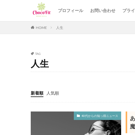
プロフィール
お問い合わせ
プライ
カテゴリー
HOME
人生
タグ
TAG
40代のダイエット
人生
50代女性のエクサ
＃40代エクササイ
新着順
人気順
40代からの知っ得ニュース