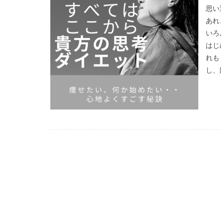
思い
あれ
いろ
はじ
れも
し、