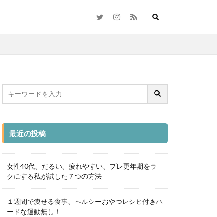
代女性
最近の投稿
女性40代、だるい、疲れやすい、プレ更年期をラ
クにする私が試した７つの方法
１週間で痩せる食事、ヘルシーおやつレシピ付きハ
ードな運動無し！