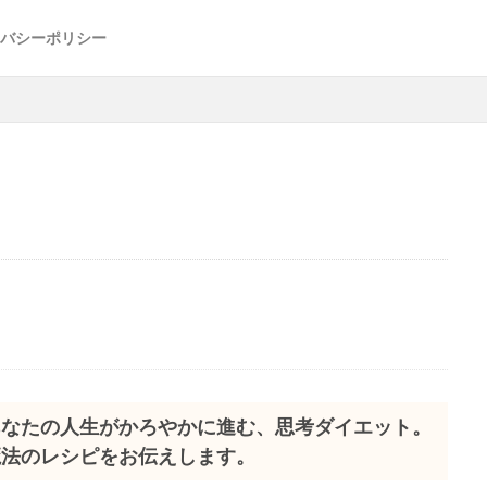
バシーポリシー
40代女性
40代女性のエクササイズ
50代のダイエット
50
サイズ
ダイエット
ミニマリスト
人生
瞑想
筋力アップ
ズ
＃50代エクササイズ
検索
あなたの人生がかろやかに進む、思考ダイエット。
魔法のレシピをお伝えします。